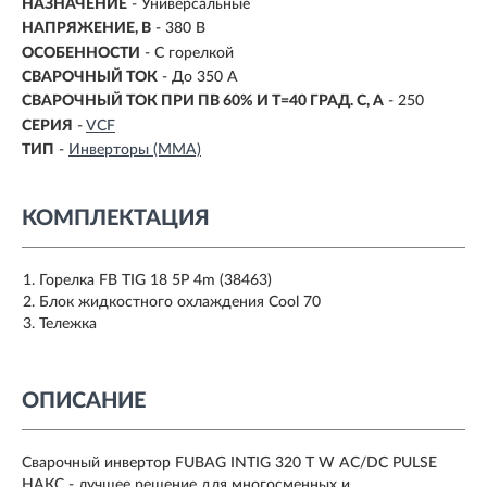
НАЗНАЧЕНИЕ
- Универсальные
НАПРЯЖЕНИЕ, В
-
380 В
ОСОБЕННОСТИ
- С горелкой
СВАРОЧНЫЙ ТОК
- До 350 А
СВАРОЧНЫЙ ТОК ПРИ ПВ 60% И T=40 ГРАД. С, А
-
250
СЕРИЯ
-
VCF
ТИП
-
Инверторы (MMA)
КОМПЛЕКТАЦИЯ
Горелка FB TIG 18 5P 4m (38463)
Блок жидкостного охлаждения Cool 70
Тележка
ОПИСАНИЕ
Сварочный инвертор FUBAG INTIG 320 T W AC/DC PULSE
НАКС - лучшее решение для многосменных и